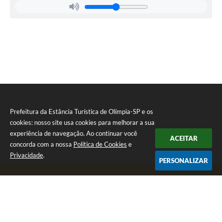
e
Infraestrutura
Leandro
Pierin
Gallina
Prefeitura da Estância Turística de Olímpia-SP e os
cookies: nosso site usa cookies para melhorar a sua
experiência de navegação. Ao continuar você
ACEITAR
concorda com a nossa
Política de Cookies
e
Privacidade
.
PERSONALIZAR
Telefone: (17) 3279-2727
Endereço: Praça Rui Barbosa, nº 54 - Centro | CEP: 15400-081
Segunda-feira a Sexta-feira das 8h às 17h
CNPJ: 46.596.151/0001-55
Prefeitura da Estância Turística de Olímpia-SP