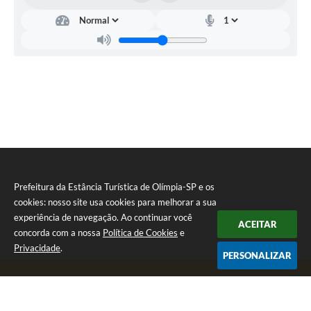
Governo
e
Relações
Institucionais
Claudio
Roberto
Ferreira
da
Silva
(Cocão)
Prefeitura da Estância Turística de Olímpia-SP e os
cookies: nosso site usa cookies para melhorar a sua
experiência de navegação. Ao continuar você
ACEITAR
concorda com a nossa
Política de Cookies
e
Privacidade
.
PERSONALIZAR
Telefone: (17) 3279-2727
Endereço: Praça Rui Barbosa, nº 54 - Centro | CEP: 15400-081
Segunda-feira a Sexta-feira das 8h às 17h