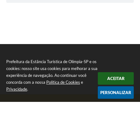
Prefeitura da Estância Turística de Olímpia-SP e os
cookies: nosso site usa cookies para melhorar a sua
experiência de navegação. Ao continuar você
ACEITAR
concorda com a nossa
Política de Cookies
e
Privacidade
.
PERSONALIZAR
Telefone: (17) 3279-2727
Endereço: Praça Rui Barbosa, nº 54 - Centro | CEP: 15400-081
Segunda-feira a Sexta-feira das 8h às 17h
CNPJ: 46.596.151/0001-55
Prefeitura da Estância Turística de Olímpia-SP