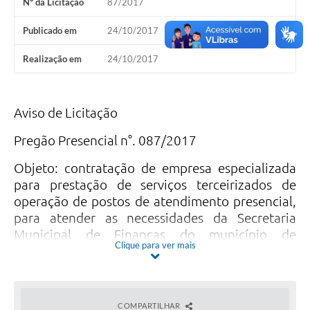
Nº da Licitação
87/2017
Publicado em
24/10/2017
Realização em
24/10/2017
Aviso de Licitação
Pregão Presencial n°. 087/2017
Objeto: contratação de empresa especializada
para prestação de serviços terceirizados de
operação de postos de atendimento presencial,
para atender as necessidades da Secretaria
Municipal de Finanças do município de
Clique para ver mais
Olímpia/SP. Abertura dos envelopes:
24/10/2017 às 09h30. Tel.: (17) 3279-3259. Site:
www.olimpia.sp.gov.br/transparencia. Olímpia,
05 de outubro de 2017.
COMPARTILHAR