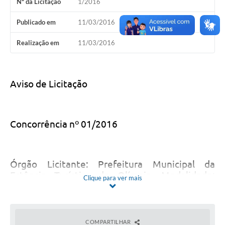
Nº da Licitação
1/2016
Publicado em
11/03/2016
Realização em
11/03/2016
Aviso de Licitação
Concorrência nº 01/2016
Órgão Licitante: Prefeitura Municipal da
Estância Turística de Olímpia. Modalidade:
Clique para ver mais
Concorrência nº 01/2016. Objeto: Concessão
de uso de bem público, pelo prazo de 30 (trinta)
anos, prorrogáveis por igual período, a titulo
oneroso, de área localizada na confluência das
COMPARTILHAR