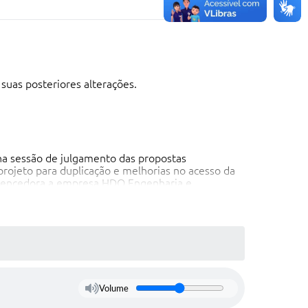
uas posteriores alterações.
 na sessão de julgamento das propostas
rojeto para duplicação e melhorias no acesso da
 vencedora a empresa HDO Engenharia e
resas Engefig Engenharia Ltda, Officeplan
RMB Engenharia Ltda, Consulterra Engenharia e
Volume