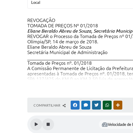
Local
REVOGAÇÃO
TOMADA DE PREÇOS Nº 01/2018
Eliane Beraldo Abreu de Souza, Secretária Municipa
REVOGAR o Processo da Tomada de Preços nº 01/20
Olímpia/SP, 14 de março de 2018.
Eliane Beraldo Abreu de Souza
Secretária Municipal de Administração
____________________________________________
Tomada de Preços nº. 01/2018
A Comissão Permanente de Licitação da Prefeitura 
apresentadas à Tomada de Preços nº. 01/2018, ten
SPA 137/425 do KM 0 ao KM 3,50 (via de acesso W
Consultoria Eireli ME, com o valor total de R$ 81.
Olímpia, 13 de março de 2018.
Tatiana Maria Serafim
Presidente Com. Perm. Licitação
____________________________________________
COMPARTILHAR
FACEBOOK
MESSENGER
TWITTER
WHATSAPP
OUTRAS
Tomada de Preços n.º 01/2018
A Comissão Permanente de Licitação da Prefeitura 
Planejamento e Gerenciamento Ltda-EPP, System E
Velocidade de l
Consultoria S/S EPP e demais interessados, para 
Olímpia, 07 de fevereiro de 2018.