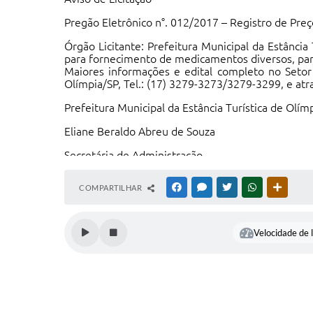
Pregão Eletrônico n°. 012/2017 – Registro de Preç
Órgão Licitante: Prefeitura Municipal da Estância
para fornecimento de medicamentos diversos, para
Maiores informações e edital completo no Setor 
Olímpia/SP, Tel.: (17) 3279-3273/3279-3299, e atr
Prefeitura Municipal da Estância Turística de Olím
Eliane Beraldo Abreu de Souza
Secretária de Administração
COMPARTILHAR
FACEBOOK
MESSENGER
TWITTER
WHATSAPP
OUTRAS
Velocidade de l