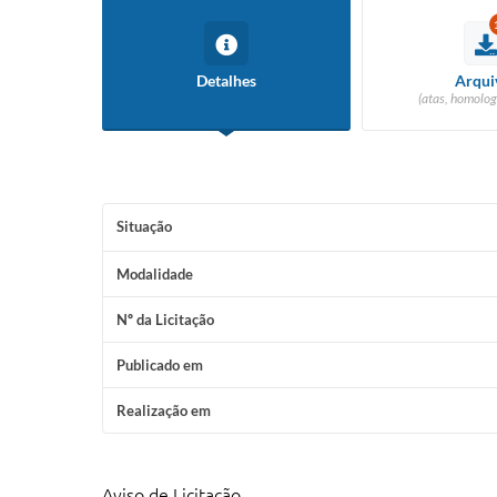
Detalhes
Arqui
(atas, homolog
Situação
Modalidade
Nº da Licitação
Publicado em
Realização em
Aviso de Licitação