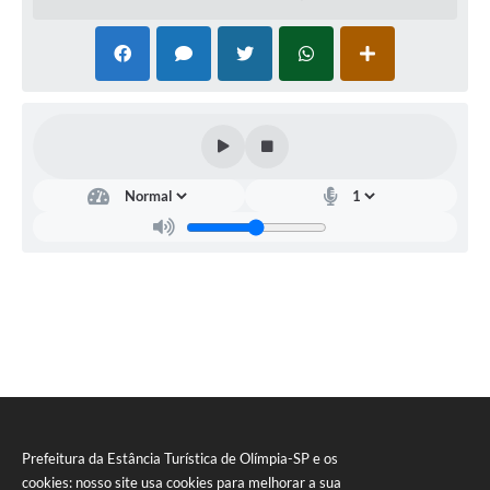
3274/3279-3294. Edital completo através do site
www.olimpia.sp.gov.br/transparencia
, e www.bll.org.br.
Olímpia, 21 de março de 2017.
Eliane Beraldo Abreu de Souza - Secretária de
Administração
Prefeitura da Estância Turística de Olímpia-SP e os
cookies: nosso site usa cookies para melhorar a sua