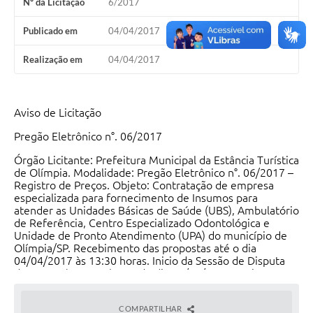
Nº da Licitação
6/2017
Publicado em
04/04/2017
Realização em
04/04/2017
Aviso de Licitação
Pregão Eletrônico n°. 06/2017
Órgão Licitante: Prefeitura Municipal da Estância Turística
de Olímpia. Modalidade: Pregão Eletrônico n°. 06/2017 –
Registro de Preços. Objeto: Contratação de empresa
especializada para fornecimento de Insumos para
atender as Unidades Básicas de Saúde (UBS), Ambulatório
de Referência, Centro Especializado Odontológica e
Unidade de Pronto Atendimento (UPA) do município de
Olímpia/SP. Recebimento das propostas até o dia
04/04/2017 às 13:30 horas. Inicio da Sessão de Disputa
de Preços às 14:00 horas do dia 04/04/2017. Maiores
informações no Setor de Licitações da Prefeitura
Municipal da Estância Turística de Olímpia, Rua Nove de
COMPARTILHAR
Julho, n°. 1054 – Centro, Olímpia/SP, Tel.: (17) 3279-