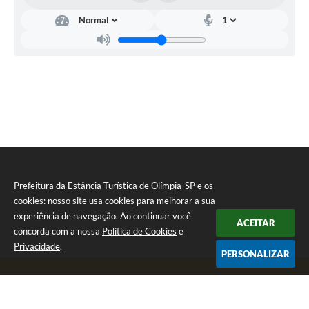
Prefeitura da Estância Turística de Olímpia-SP e os
cookies: nosso site usa cookies para melhorar a sua
experiência de navegação. Ao continuar você
ACEITAR
concorda com a nossa
Política de Cookies
e
Privacidade
.
PERSONALIZAR
Telefone: (17) 3279-2727
Endereço: Praça Rui Barbosa, nº 54 - Centro | CEP: 15400-081
Segunda-feira a Sexta-feira das 8h às 17h