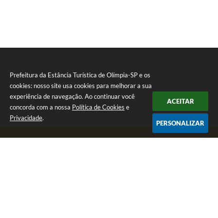
Prefeitura da Estância Turística de Olímpia-SP e os
cookies: nosso site usa cookies para melhorar a sua
experiência de navegação. Ao continuar você
ACEITAR
concorda com a nossa
Política de Cookies
e
Privacidade
.
PERSONALIZAR
Telefone: (17) 3279-2727
Endereço: Praça Rui Barbosa, nº 54 - Centro | CEP: 15400-081
Segunda-feira a Sexta-feira das 8h às 17h
CNPJ: 46.596.151/0001-55
Prefeitura da Estância Turística de Olímpia-SP
Versão do Sistema:
3.5.3 - 19/06/2026
Portal atualizado em:
07/08/2026 17:11
Dados Abertos