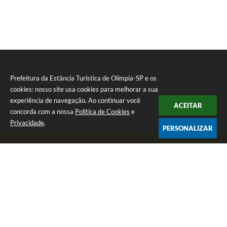
Prefeitura da Estância Turística de Olímpia-SP e os
cookies: nosso site usa cookies para melhorar a sua
experiência de navegação. Ao continuar você
ACEITAR
concorda com a nossa
Política de Cookies
e
Privacidade
.
PERSONALIZAR
Telefone: (17) 3279-2727
Endereço: Praça Rui Barbosa, nº 54 - Centro | CEP: 15400-081
Segunda-feira a Sexta-feira das 8h às 17h
CNPJ: 46.596.151/0001-55
Prefeitura da Estância Turística de Olímpia-SP
Versão do Sistema:
3.5.3 - 19/06/2026
Portal atualizado em:
05/08/2026 16:43
Dados Abertos