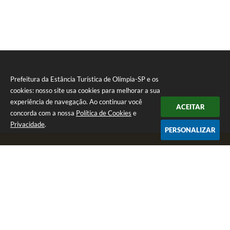
Prefeitura da Estância Turística de Olímpia-SP e os
cookies: nosso site usa cookies para melhorar a sua
experiência de navegação. Ao continuar você
ACEITAR
concorda com a nossa
Política de Cookies
e
Privacidade
.
PERSONALIZAR
Telefone: (17) 3279-2727
Endereço: Praça Rui Barbosa, nº 54 - Centro | CEP: 15400-081
Segunda-feira a Sexta-feira das 8h às 17h
CNPJ: 46.596.151/0001-55
Prefeitura da Estância Turística de Olímpia-SP
Versão do Sistema:
3.5.3 - 19/06/2026
Portal atualizado em:
06/08/2026 12:00
Dados Abertos