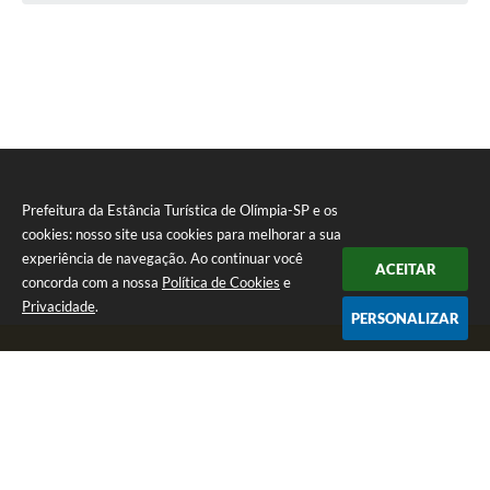
Prefeitura da Estância Turística de Olímpia-SP e os
cookies: nosso site usa cookies para melhorar a sua
experiência de navegação. Ao continuar você
ACEITAR
concorda com a nossa
Política de Cookies
e
Privacidade
.
PERSONALIZAR
Telefone: (17) 3279-2727
Endereço: Praça Rui Barbosa, nº 54 - Centro | CEP: 15400-081
Segunda-feira a Sexta-feira das 8h às 17h
CNPJ: 46.596.151/0001-55
Prefeitura da Estância Turística de Olímpia-SP