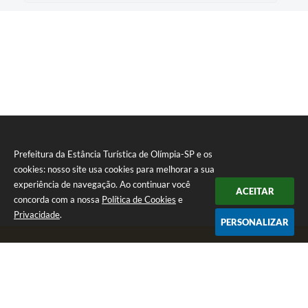
Prefeitura da Estância Turística de Olímpia-SP e os
cookies: nosso site usa cookies para melhorar a sua
experiência de navegação. Ao continuar você
ACEITAR
concorda com a nossa
Política de Cookies
e
Privacidade
.
PERSONALIZAR
Telefone: (17) 3279-2727
Endereço: Praça Rui Barbosa, nº 54 - Centro | CEP: 15400-081
Segunda-feira a Sexta-feira das 8h às 17h
CNPJ: 46.596.151/0001-55
Prefeitura da Estância Turística de Olímpia-SP