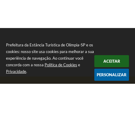
Prefeitura da Estância Turística de Olímpia-SP e os
cookies: nosso site usa cookies para melhorar a sua
experiência de navegação. Ao continuar você
ACEITAR
concorda com a nossa
Política de Cookies
e
Privacidade
.
PERSONALIZAR
Telefone: (17) 3279-2727
Endereço: Praça Rui Barbosa, nº 54 - Centro | CEP: 15400-081
Segunda-feira a Sexta-feira das 8h às 17h
CNPJ: 46.596.151/0001-55
Prefeitura da Estância Turística de Olímpia-SP
Versão do Sistema:
3.5.3 - 19/06/2026
Portal atualizado em:
07/08/2026 17:11
Dados Abertos