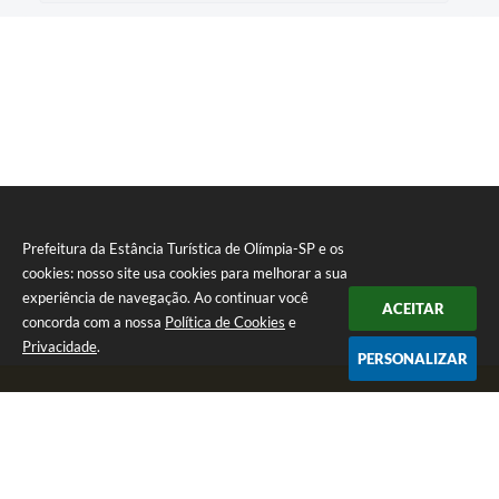
Prefeitura da Estância Turística de Olímpia-SP e os
cookies: nosso site usa cookies para melhorar a sua
experiência de navegação. Ao continuar você
ACEITAR
concorda com a nossa
Política de Cookies
e
Privacidade
.
PERSONALIZAR
Telefone: (17) 3279-2727
Endereço: Praça Rui Barbosa, nº 54 - Centro | CEP: 15400-081
Segunda-feira a Sexta-feira das 8h às 17h
CNPJ: 46.596.151/0001-55
Prefeitura da Estância Turística de Olímpia-SP