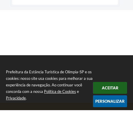
Prefeitura da Estância Turística de Olímpia-SP e os
cookies: nosso site usa cookies para melhorar a sua
experiência de navegação. Ao continuar você
ACEITAR
concorda com a nossa
Política de Cookies
e
Privacidade
.
PERSONALIZAR
Telefone: (17) 3279-2727
Endereço: Praça Rui Barbosa, nº 54 - Centro | CEP: 15400-081
Segunda-feira a Sexta-feira das 8h às 17h
CNPJ: 46.596.151/0001-55
Prefeitura da Estância Turística de Olímpia-SP