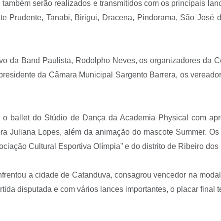
também serão realizados e transmitidos com os principais lan
te Prudente, Tanabi, Birigui, Dracena, Pindorama, São José 
ivo da Band Paulista, Rodolpho Neves, os organizadores da Co
presidente da Câmara Municipal Sargento Barrera, os vereador
u o ballet do Stúdio de Dança da Academia Physical com apres
essora Juliana Lopes, além da animação do mascote Summer. Os
ociação Cultural Esportiva Olímpia” e do distrito de Ribeiro d
enfrentou a cidade de Catanduva, consagrou vencedor na modal
ida disputada e com vários lances importantes, o placar final