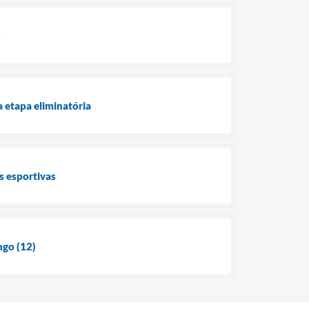
s
 etapa eliminatória
s esportivas
go (12)