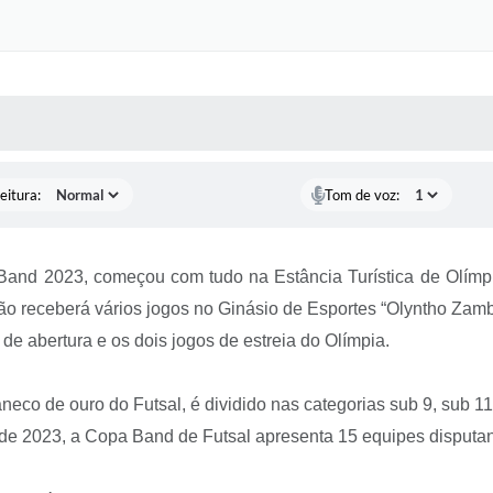
 MÍDIAS
RECEBA NOTÍCIAS
eitura:
Tom de voz:
a Band 2023, começou com tudo na Estância Turística de Olímp
ção receberá vários jogos no Ginásio de Esportes “Olyntho Zambo
de abertura e os dois jogos de estreia do Olímpia.
eco de ouro do Futsal, é dividido nas categorias sub 9, sub 11
de 2023, a Copa Band de Futsal apresenta 15 equipes disputan