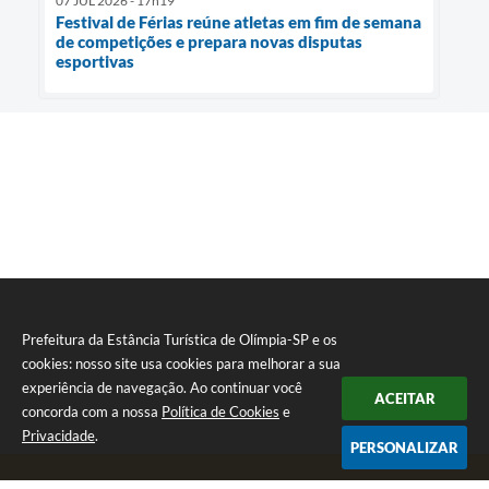
07 JUL 2026 - 17h19
Festival de Férias reúne atletas em fim de semana
de competições e prepara novas disputas
esportivas
Prefeitura da Estância Turística de Olímpia-SP e os
cookies: nosso site usa cookies para melhorar a sua
experiência de navegação. Ao continuar você
ACEITAR
concorda com a nossa
Política de Cookies
e
Privacidade
.
PERSONALIZAR