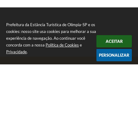
Prefeitura da Estância Turística de Olímpia-SP e os
cookies: nosso site usa cookies para melhorar a sua
experiência de navegação. Ao continuar você
ACEITAR
concorda com a nossa
Política de Cookies
e
Privacidade
.
PERSONALIZAR
Telefone: (17) 3279-2727
Endereço: Praça Rui Barbosa, nº 54 - Centro | CEP: 15400-081
Segunda-feira a Sexta-feira das 8h às 17h
CNPJ: 46.596.151/0001-55
Prefeitura da Estância Turística de Olímpia-SP
Versão do Sistema:
3.5.3 - 19/06/2026
Portal atualizado em:
06/08/2026 16:21
Dados Abertos
Copyright Instar - 2006-2026. Todos os direitos reservados -