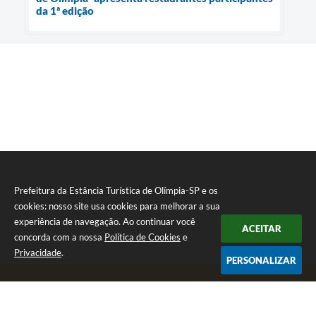
da 1ª edição
Prefeitura da Estância Turística de Olímpia-SP e os
cookies: nosso site usa cookies para melhorar a sua
experiência de navegação. Ao continuar você
ACEITAR
concorda com a nossa
Política de Cookies
e
Privacidade
.
PERSONALIZAR
Telefone: (17) 3279-2727
Endereço: Praça Rui Barbosa, nº 54 - Centro | CEP: 15400-081
Segunda-feira a Sexta-feira das 8h às 17h