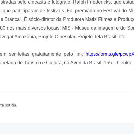
radas pelo cineasta e fotógrafo, Ralph Friedericks, que estud
 que participaram de festivais. Foi premiado no Festival do M
 Branca”. É sócio-diretor da Produtora Matiz Filmes e Produç
0 nos mais diversos locais: MIS - Museu da Imagem e do Som
avegar Amazônia, Projeto Cinesolar, Projeto Tela Brasil, etc.
em ser feitas gratuitamente pelo link
https://forms.gle/pc
retaria de Turismo e Cultura, na Avenida Brasil, 155 – Centro,
ta notícia.