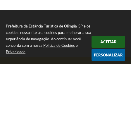
Prefeitura da Estância Turística de Olímpia-SP e os
cookies: nosso site usa cookies para melhorar a sua
experiência de navegação. Ao continuar você
ACEITAR
concorda com a nossa
Política de Cookies
e
Privacidade
.
PERSONALIZAR
Telefone: (17) 3279-2727
Endereço: Praça Rui Barbosa, nº 54 - Centro | CEP: 15400-081
Segunda-feira a Sexta-feira das 8h às 17h
CNPJ: 46.596.151/0001-55
Prefeitura da Estância Turística de Olímpia-SP
Versão do Sistema:
3.5.3 - 19/06/2026
Portal atualizado em:
07/08/2026 17:11
Dados Abertos
Copyright Instar - 2006-2026. Todos os direitos reservados -