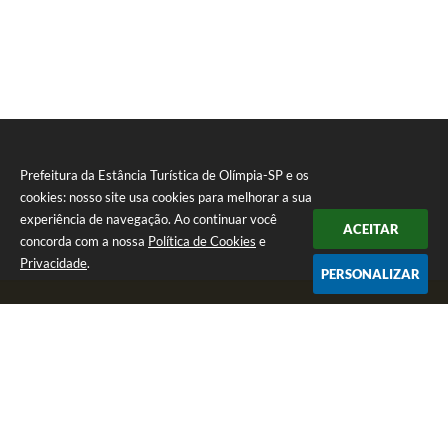
Prefeitura da Estância Turística de Olímpia-SP e os
cookies: nosso site usa cookies para melhorar a sua
experiência de navegação. Ao continuar você
ACEITAR
concorda com a nossa
Política de Cookies
e
Privacidade
.
PERSONALIZAR
Telefone: (17) 3279-2727
Endereço: Praça Rui Barbosa, nº 54 - Centro | CEP: 15400-081
Segunda-feira a Sexta-feira das 8h às 17h
CNPJ: 46.596.151/0001-55
Prefeitura da Estância Turística de Olímpia-SP
Versão do Sistema:
3.5.3 - 19/06/2026