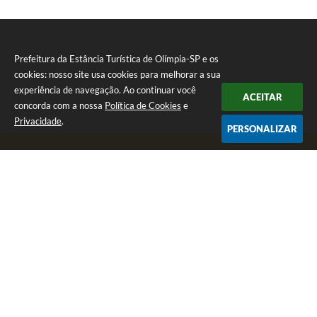
Prefeitura da Estância Turística de Olímpia-SP e os
cookies: nosso site usa cookies para melhorar a sua
experiência de navegação. Ao continuar você
ACEITAR
concorda com a nossa
Política de Cookies
e
Privacidade
.
PERSONALIZAR
Telefone: (17) 3279-2727
Endereço: Praça Rui Barbosa, nº 54 - Centro | CEP: 15400-081
Segunda-feira a Sexta-feira das 8h às 17h
CNPJ: 46.596.151/0001-55
Prefeitura da Estância Turística de Olímpia-SP
Versão do Sistema:
3.5.3 - 19/06/2026
Portal atualizado em:
05/08/2026 16:43
Dados Abertos
Copyright Instar - 2006-2026. Todos os direitos reservados -