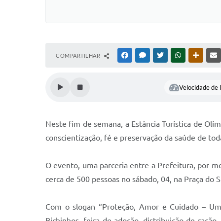
COMPARTILHAR
FACEBOOK
MESSENGER
TWITTER
WHATSAPP
OUTRAS
Velocidade de l
Neste fim de semana, a Estância Turística de Ol
conscientização, fé e preservação da saúde de tod
O evento, uma parceria entre a Prefeitura, por m
cerca de 500 pessoas no sábado, 04, na Praça do 
Com o slogan “Proteção, Amor e Cuidado – Um E
Bichinhos, feira de adoção, distribuição de raçã