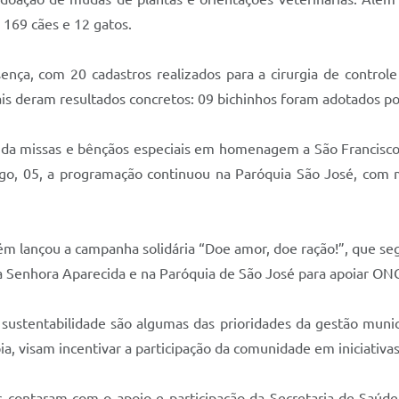
 169 cães e 12 gatos.
nça, com 20 cadastros realizados para a cirurgia de contro
is deram resultados concretos: 09 bichinhos foram adotados po
nda missas e bênçãos especiais em homenagem a São Francisco d
ngo, 05, a programação continuou na Paróquia São José, com 
ém lançou a campanha solidária “Doe amor, doe ração!”, que se
sa Senhora Aparecida e na Paróquia de São José para apoiar ON
e sustentabilidade são algumas das prioridades da gestão muni
, visam incentivar a participação da comunidade em iniciativas 
ontaram com o apoio e participação da Secretaria de Saúde