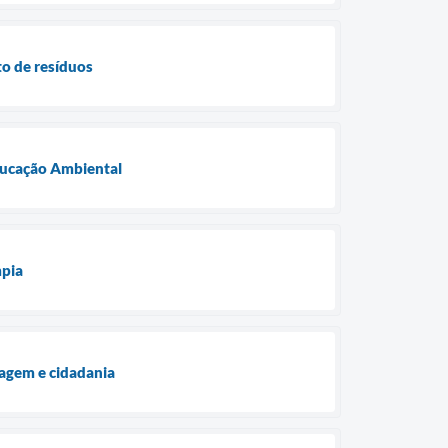
to de resíduos
Educação Ambiental
mpia
lagem e cidadania