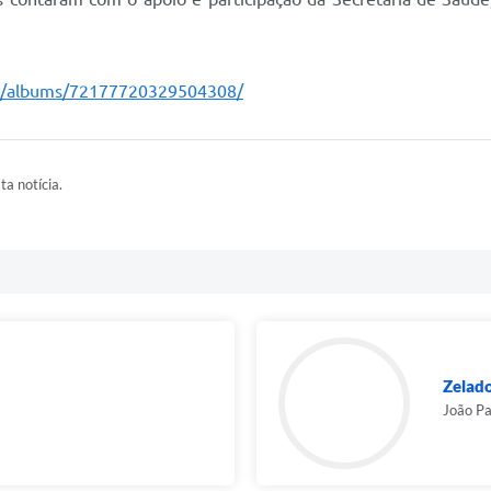
ia/albums/72177720329504308/
ta notícia.
Zelad
João Pa