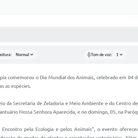
 MÍDIAS
RECEBA NOTÍCIAS
eitura:
Tom de voz:
ímpia comemorou o Dia Mundial dos Animais, celebrado em 04 de
as as espécies.
eio da Secretaria de Zeladoria e Meio Ambiente e do Centro de 
Santuário Nossa Senhora Aparecida, e no domingo, 05, na Paróq
ncontro pela Ecologia e pelos Animais”, o evento ofereceu 
o, doação de mudas de plantas e orientações veterinárias. Alé