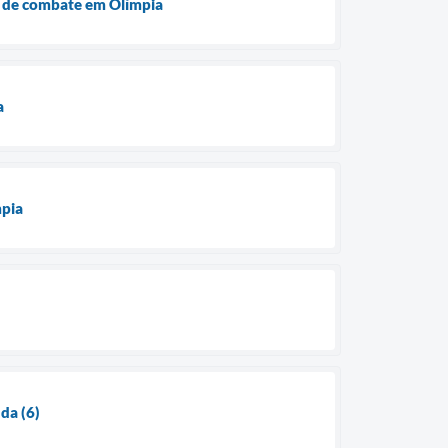
s de combate em Olímpia
a
mpia
da (6)