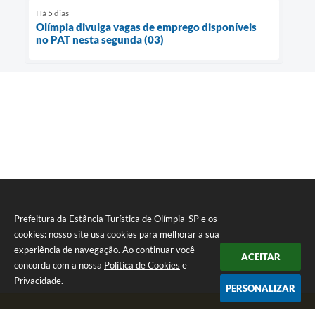
Há 5 dias
Olímpia divulga vagas de emprego disponíveis
no PAT nesta segunda (03)
Prefeitura da Estância Turística de Olímpia-SP e os
cookies: nosso site usa cookies para melhorar a sua
experiência de navegação. Ao continuar você
ACEITAR
concorda com a nossa
Política de Cookies
e
Privacidade
.
PERSONALIZAR