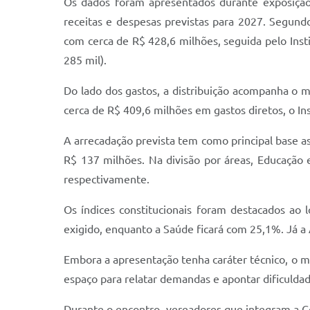
Os dados foram apresentados durante exposição 
receitas e despesas previstas para 2027. Segund
com cerca de R$ 428,6 milhões, seguida pelo Inst
285 mil).
Do lado dos gastos, a distribuição acompanha o 
cerca de R$ 409,6 milhões em gastos diretos, o I
A arrecadação prevista tem como principal base as
R$ 137 milhões. Na divisão por áreas, Educação
respectivamente.
Os índices constitucionais foram destacados ao
exigido, enquanto a Saúde ficará com 25,1%. Já a A
Embora a apresentação tenha caráter técnico, o 
espaço para relatar demandas e apontar dificulda
Durante o encontro, vereadores que integram a Co