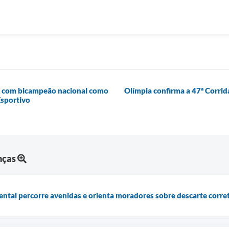
ço com bicampeão nacional como
Olímpia confirma a 47ª Corrid
Esportivo
nças
tal percorre avenidas e orienta moradores sobre descarte corre