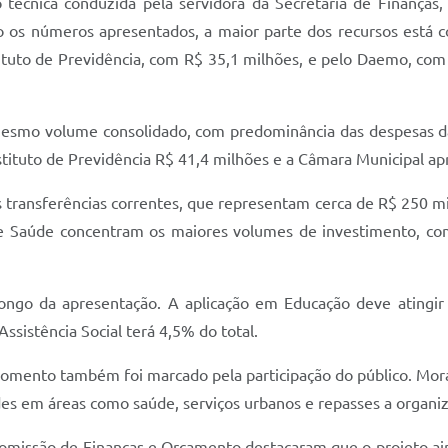
técnica conduzida pela servidora da Secretaria de Finanças,
o os números apresentados, a maior parte dos recursos está co
ituto de Previdência, com R$ 35,1 milhões, e pelo Daemo, com 
mesmo volume consolidado, com predominância das despesas da
nstituto de Previdência R$ 41,4 milhões e a Câmara Municipal 
 transferências correntes, que representam cerca de R$ 250 mi
 e Saúde concentram os maiores volumes de investimento, co
 longo da apresentação. A aplicação em Educação deve atingi
ssistência Social terá 4,5% do total.
momento também foi marcado pela participação do público. Mora
des em áreas como saúde, serviços urbanos e repasses a organi
missão de Finanças e Orçamento destacaram que o projeto aind