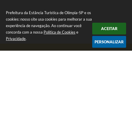
Prefeitura da Estância Turística de Olímpia-SP e os
cookies: nosso site usa cookies para melhorar a sua
experiência de navegação. Ao continuar você
ACEITAR
concorda com a nossa
Política de Cookies
e
Privacidade
.
PERSONALIZAR
Telefone: (17) 3279-2727
Endereço: Praça Rui Barbosa, nº 54 - Centro | CEP: 15400-081
Segunda-feira a Sexta-feira das 8h às 17h
CNPJ: 46.596.151/0001-55
Prefeitura da Estância Turística de Olímpia-SP
Versão do Sistema:
3.5.3 - 19/06/2026
Portal atualizado em:
07/08/2026 17:11
Dados Abertos
Copyright Instar - 2006-2026. Todos os direitos reservados -
Instar Tecnologia