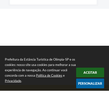
Prefeitura da Estância Turística de Olímpia-SP e os
cookies: nosso site usa cookies para melhorar a sua
experiência de navegação. Ao continuar você
ACEITAR
concorda com a nossa
Política de Cookies
e
Privacidade
.
PERSONALIZAR
Telefone: (17) 3279-2727
Endereço: Praça Rui Barbosa, nº 54 - Centro | CEP: 15400-081
Segunda-feira a Sexta-feira das 8h às 17h
CNPJ: 46.596.151/0001-55