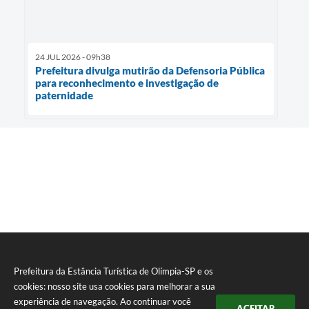
24 JUL 2026 - 09h38
Prefeitura divulga mutirão da Defensoria Pública
para reconhecimento e investigação de
paternidade
Prefeitura da Estância Turística de Olímpia-SP e os
cookies: nosso site usa cookies para melhorar a sua
experiência de navegação. Ao continuar você
ACEITAR