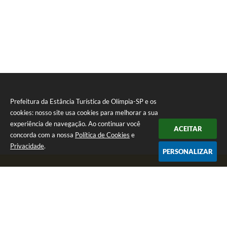
Prefeitura da Estância Turística de Olímpia-SP e os
cookies: nosso site usa cookies para melhorar a sua
experiência de navegação. Ao continuar você
ACEITAR
concorda com a nossa
Política de Cookies
e
Privacidade
.
PERSONALIZAR
Telefone: (17) 3279-2727
Endereço: Praça Rui Barbosa, nº 54 - Centro | CEP: 15400-081
Segunda-feira a Sexta-feira das 8h às 17h
CNPJ: 46.596.151/0001-55
Prefeitura da Estância Turística de Olímpia-SP