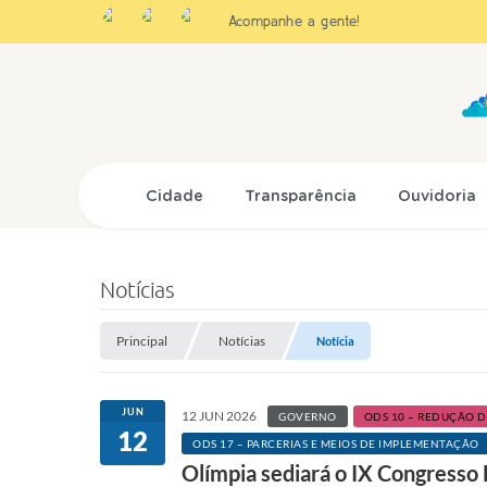
Acompanhe a gente!
Cidade
Transparência
Ouvidoria
Notícias
Principal
Notícias
Notícia
JUN
12 JUN 2026
GOVERNO
ODS 10 – REDUÇÃO 
12
ODS 17 – PARCERIAS E MEIOS DE IMPLEMENTAÇÃO
Olímpia sediará o IX Congresso 