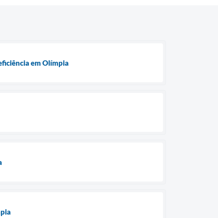
eficiência em Olímpia
a
mpia