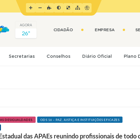
AGORA
CIDADÃO
EMPRESA
S
26º
Secretarias
Conselhos
Diário Oficial
Plano 
DAS DESIGUALDADES
ODS 16 – PAZ, JUSTIÇA E INSTITUIÇÕES EFICAZES
Estadual das APAEs reunindo profissionais de todo 