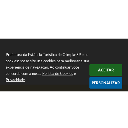
Prefeitura da Estância Turística de Olímpia-SP e os
cookies: nosso site usa cookies para melhorar a sua
experiência de navegação. Ao continuar você
ACEITAR
concorda com a nossa
Política de Cookies
e
Privacidade
.
PERSONALIZAR
Telefone: (17) 3279-2727
Endereço: Praça Rui Barbosa, nº 54 - Centro | CEP: 15400-081
Segunda-feira a Sexta-feira das 8h às 17h
CNPJ: 46.596.151/0001-55
Prefeitura da Estância Turística de Olímpia-SP