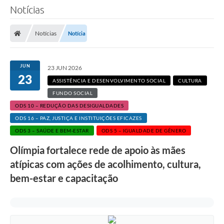
Notícias
Notícias
Notícia
JUN
23 JUN 2026
23
ASSISTÊNCIA E DESENVOLVIMENTO SOCIAL
CULTURA
FUNDO SOCIAL
ODS 10 – REDUÇÃO DAS DESIGUALDADES
ODS 16 – PAZ, JUSTIÇA E INSTITUIÇÕES EFICAZES
ODS 3 – SAÚDE E BEM-ESTAR
ODS 5 – IGUALDADE DE GÊNERO
Olímpia fortalece rede de apoio às mães
atípicas com ações de acolhimento, cultura,
bem-estar e capacitação