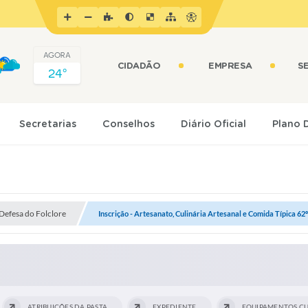
AGORA
CIDADÃO
EMPRESA
S
24º
Secretarias
Conselhos
Diário Oficial
Plano 
 Defesa do Folclore
Inscrição - Artesanato, Culinária Artesanal e Comida Típica 62º
ATRIBUIÇÕES DA PASTA
EXPEDIENTE
EQUIPAMENTOS CU