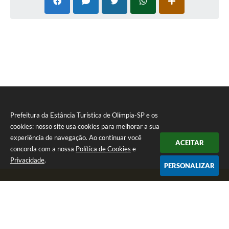
Prefeitura da Estância Turística de Olímpia-SP e os
cookies: nosso site usa cookies para melhorar a sua
experiência de navegação. Ao continuar você
ACEITAR
concorda com a nossa
Política de Cookies
e
Privacidade
.
PERSONALIZAR
Telefone: (17) 3279-2727
Endereço: Praça Rui Barbosa, nº 54 - Centro | CEP: 15400-081
Segunda-feira a Sexta-feira das 8h às 17h
CNPJ: 46.596.151/0001-55
Prefeitura da Estância Turística de Olímpia-SP