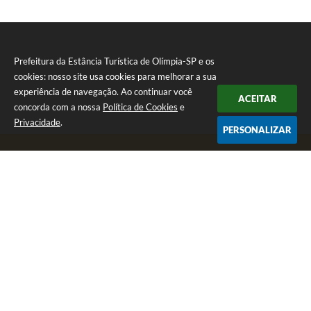
Prefeitura da Estância Turística de Olímpia-SP e os
cookies: nosso site usa cookies para melhorar a sua
experiência de navegação. Ao continuar você
ACEITAR
concorda com a nossa
Política de Cookies
e
Privacidade
.
PERSONALIZAR
Telefone: (17) 3279-2727
Endereço: Praça Rui Barbosa, nº 54 - Centro | CEP: 15400-081
Segunda-feira a Sexta-feira das 8h às 17h
CNPJ: 46.596.151/0001-55
Prefeitura da Estância Turística de Olímpia-SP
Versão do Sistema:
3.5.3 - 19/06/2026
Portal atualizado em:
06/08/2026 16:44
Dados Abertos
Copyright Instar - 2006-2026. Todos os direitos reservados -