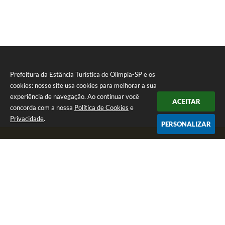
Prefeitura da Estância Turística de Olímpia-SP e os
cookies: nosso site usa cookies para melhorar a sua
experiência de navegação. Ao continuar você
ACEITAR
concorda com a nossa
Política de Cookies
e
Privacidade
.
PERSONALIZAR
Telefone: (17) 3279-2727
Endereço: Praça Rui Barbosa, nº 54 - Centro | CEP: 15400-081
Segunda-feira a Sexta-feira das 8h às 17h
CNPJ: 46.596.151/0001-55
Prefeitura da Estância Turística de Olímpia-SP
Versão do Sistema:
3.5.3 - 19/06/2026
Portal atualizado em:
06/08/2026 15:37
Dados Abertos