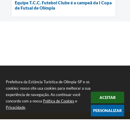
Equipe T.C.C. Futebol Clube é a campeã da I Copa
de Futsal de Olímpia
Prefeitura da Estância Turística de Olímpia-SP e os
cookies: nosso site usa cookies para melhorar a sua
experiência de navegação. Ao continuar você
ACEITAR
concorda com a nossa
Política de Cookies
e
Privacidade
.
PERSONALIZAR
Telefone: (17) 3279-2727
Endereço: Praça Rui Barbosa, nº 54 - Centro | CEP: 15400-081