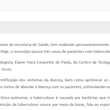
 MÍDIAS
RECEBA NOTÍCIAS
or meio da secretaria de Saúde, tem realizado permanentemente 
 Hoje, o município possui três casos de pacientes com tubercu
logista, Elaine Mara Cesarette de Paula, do Centro de Test
riscos.
identificação dos sintomas da doença, bem como aprimorar as 
ovos meios de abordar a doença com os pacientes, estimulando-o
tísica pulmonar, a tuberculose é causada por bactérias que
smissão da tuberculose ocorre por meio da tosse, fala ou espi