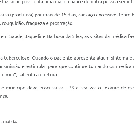
 luz solar, possibilita uma maior chance de outra pessoa ser in
rro (produtiva) por mais de 15 dias, cansaço excessivo, febre 
, rouquidão, fraqueza e prostração.
a em Saúde, Jaqueline Barbosa da Silva, as visitas da médica f
 a tuberculose. Quando o paciente apresenta algum sintoma ou
transmissão e estimular para que continue tomando os medi
enhum”, salienta a diretora.
o munícipe deve procurar as UBS e realizar o “exame de esca
nça.
ta notícia.