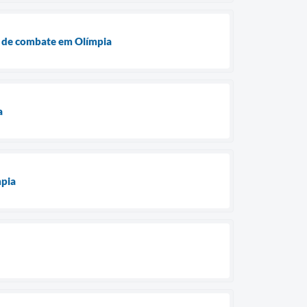
s de combate em Olímpia
a
mpia