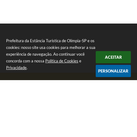
Prefeitura da Estância Turística de Olímpia-SP e os
cookies: nosso site usa cookies para melhorar a sua
experiência de navegação. Ao continuar você
ACEITAR
concorda com a nossa
Política de Cookies
e
Privacidade
.
PERSONALIZAR
Telefone: (17) 3279-2727
Endereço: Praça Rui Barbosa, nº 54 - Centro | CEP: 15400-081
Segunda-feira a Sexta-feira das 8h às 17h
CNPJ: 46.596.151/0001-55
Prefeitura da Estância Turística de Olímpia-SP
Versão do Sistema:
3.5.3 - 19/06/2026
Portal atualizado em:
10/08/2026 16:10
Dados Abertos