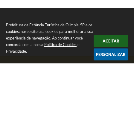
Prefeitura da Estância Turística de Olímpia-SP e os
cookies: nosso site usa cookies para melhorar a sua
experiência de navegação. Ao continuar você
ACEITAR
concorda com a nossa
Política de Cookies
e
Privacidade
.
PERSONALIZAR
Telefone: (17) 3279-2727
Endereço: Praça Rui Barbosa, nº 54 - Centro | CEP: 15400-081
Segunda-feira a Sexta-feira das 8h às 17h
CNPJ: 46.596.151/0001-55
Prefeitura da Estância Turística de Olímpia-SP
Versão do Sistema:
3.5.3 - 19/06/2026
Portal atualizado em:
07/08/2026 12:03
Dados Abertos
Copyright Instar - 2006-2026. Todos os direitos reservados -