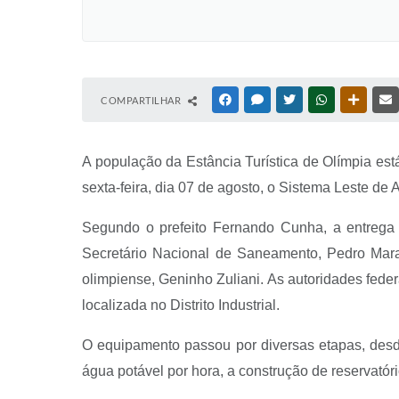
COMPARTILHAR
FACEBOOK
MESSENGER
TWITTER
WHATSAPP
OUTRAS
A po
pulação da Estância Turística de Olímpia es
sexta-feira, dia 07 de agosto, o Sistema Leste de
Segundo o prefeito Fernando Cunha, a entrega 
Secretário Nacional de Saneamento, Pedro Maran
olimpiense, Geninho Zuliani. As autoridades feder
localizada no Distrito Industrial.
O equipamento passou por diversas etapas, desd
água potável por hora, a construção de reservatór