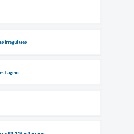
as irregulares
 estiagem
 de R$ 225 mil ao ano