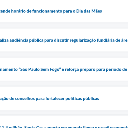
tende horário de funcionamento para o Dia das Mães
aliza audiência pública para discutir regularização fundiária de áre
einamento “São Paulo Sem Fogo” e reforça preparo para período de
ção de conselhos para fortalecer políticas públicas
1,4 milhão, Santa Casa aposta em energia limpa e prevê economia