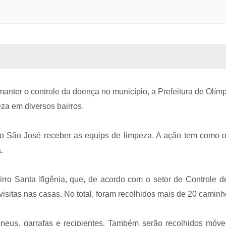
 MÍDIAS
RECEBA NOTÍCIAS
manter o controle da doença no município, a Prefeitura de Olím
za em diversos bairros.
airro São José receber as equips de limpeza. A ação tem como o
.
airro Santa Ifigênia, que, de acordo com o setor de Controle
isitas nas casas. No total, foram recolhidos mais de 20 caminh
neus, garrafas e recipientes. Também serão recolhidos móvei