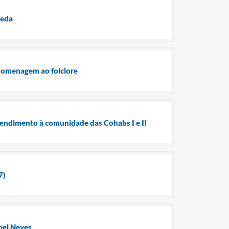
reda
m homenagem ao folclore
atendimento à comunidade das Cohabs I e II
7)
oel Neves