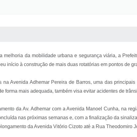
 MÍDIAS
RECEBA NOTÍCIAS
 melhoria da mobilidade urbana e segurança viária, a Prefeitu
deu início à construção de mais duas rotatórias em pontos de gr
os na Avenida Adhemar Pereira de Barros, uma das principais v
 de forma mais adequada, também visa evitar acidentes de trânsi
uzamento da Av. Adhemar com a Avenida Manoel Cunha, na reg
oncluída nas próximas semanas e, com a finalização da sinaliza
rolongamento da Avenida Vitório Cizoto até a Rua Theodomiro J