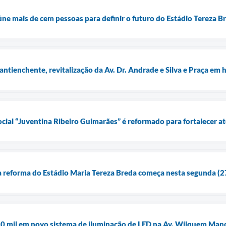
úne mais de cem pessoas para definir o futuro do Estádio Tereza B
 antienchente, revitalização da Av. Dr. Andrade e Silva e Praça e
ocial “Juventina Ribeiro Guimarães” é reformado para fortalecer 
a reforma do Estádio Maria Tereza Breda começa nesta segunda (2
680 mil em novo sistema de iluminação de LED na Av. Wilquem Man