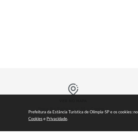
VER NO MAPA
Praça Rui Barbosa, nº 54 - Centro -
Prefeitura da Estância Turística de Olímpia-SP e os cookies: 
CEP: 15400-081
p
Cookies
e
Privacidade
.
V