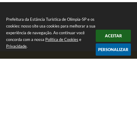
Prefeitura da Estância Turística de Olímpia-SP e os
cookies: nosso site usa cookies para melhorar a sua
experiência de navegação. Ao continuar você
ACEITAR
concorda com a nossa
Política de Cookies
e
Privacidade
.
PERSONALIZAR
Telefone: (17) 3279-2727
Endereço: Praça Rui Barbosa, nº 54 - Centro | CEP: 15400-081
Segunda-feira a Sexta-feira das 8h às 17h
CNPJ: 46.596.151/0001-55
Prefeitura da Estância Turística de Olímpia-SP
Versão do Sistema:
3.5.3 - 19/06/2026
Portal atualizado em:
07/08/2026 17:11
Dados Abertos
Copyright Instar - 2006-2026. Todos os direitos reservados -
Instar Tecnologia