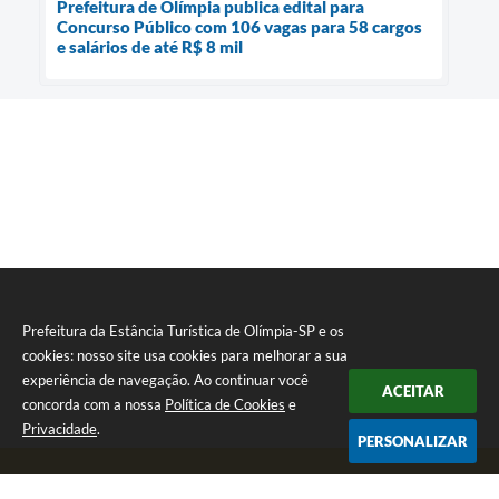
Prefeitura de Olímpia publica edital para
Concurso Público com 106 vagas para 58 cargos
e salários de até R$ 8 mil
Prefeitura da Estância Turística de Olímpia-SP e os
cookies: nosso site usa cookies para melhorar a sua
experiência de navegação. Ao continuar você
ACEITAR
concorda com a nossa
Política de Cookies
e
Privacidade
.
PERSONALIZAR
Telefone: (17) 3279-2727