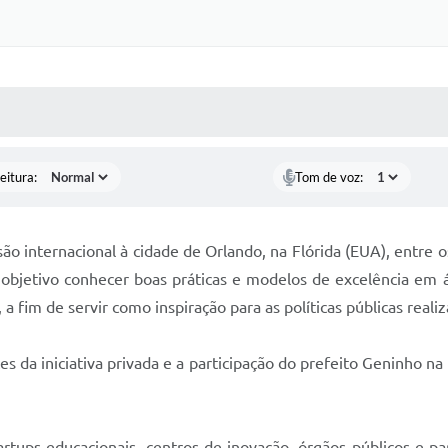
 MÍDIAS
RECEBA NOTÍCIAS
eitura:
Tom de voz:
ão internacional à cidade de Orlando, na Flórida (EUA), entre os
 objetivo conhecer boas práticas e modelos de excelência em á
a fim de servir como inspiração para as políticas públicas reali
da iniciativa privada e a participação do prefeito Geninho na 
startups educacionais, centros de inovação, órgãos públicos 