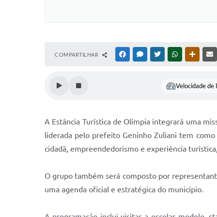
COMPARTILHAR
FACEBOOK
MESSENGER
TWITTER
WHATSAPP
OUTRAS
Velocidade de l
A Estância Turística de Olímpia integrará uma miss
liderada pelo prefeito Geninho Zuliani tem como
cidadã, empreendedorismo e experiência turística, 
O grupo também será composto por representantes 
uma agenda oficial e estratégica do município.
A programação inclui visitas a escolas-modelo, 