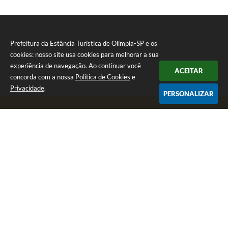
Prefeitura da Estância Turística de Olímpia-SP e os
cookies: nosso site usa cookies para melhorar a sua
experiência de navegação. Ao continuar você
ACEITAR
concorda com a nossa
Política de Cookies
e
Privacidade
.
PERSONALIZAR
Telefone: (17) 3279-2727
Endereço: Praça Rui Barbosa, nº 54 - Centro | CEP: 15400-081
Segunda-feira a Sexta-feira das 8h às 17h
CNPJ: 46.596.151/0001-55
Prefeitura da Estância Turística de Olímpia-SP
Versão do Sistema:
3.5.3 - 19/06/2026
Portal atualizado em:
07/08/2026 17:11
Dados Abertos
Copyright Instar - 2006-2026. Todos os direitos reservados -